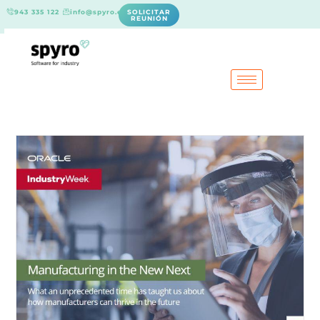
943 335 122
info@spyro.es
SOLICITAR
REUNIÓN