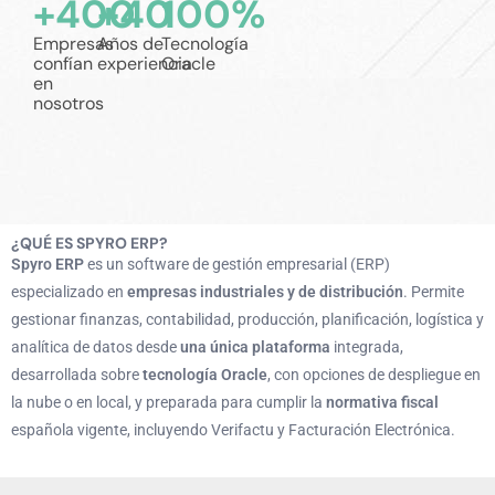
+
400
+
40
100
%
Empresas
Años de
Tecnología
confían
experiencia
Oracle
en
nosotros
¿QUÉ ES SPYRO ERP?
Spyro ERP
es un software de gestión empresarial (ERP)
especializado en
empresas industriales y de distribución
. Permite
gestionar finanzas, contabilidad, producción, planificación, logística y
analítica de datos desde
una única plataforma
integrada,
desarrollada sobre
tecnología Oracle
, con opciones de despliegue en
la nube o en local, y preparada para cumplir la
normativa fiscal
española vigente, incluyendo Verifactu y Facturación Electrónica.