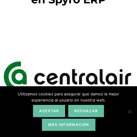
Utilizamos cookies para asegurar que damos la mejor
experiencia al usuario en nuestra web.
ACEPTAR
RECHAZAR
MÁS INFORMACIÓN