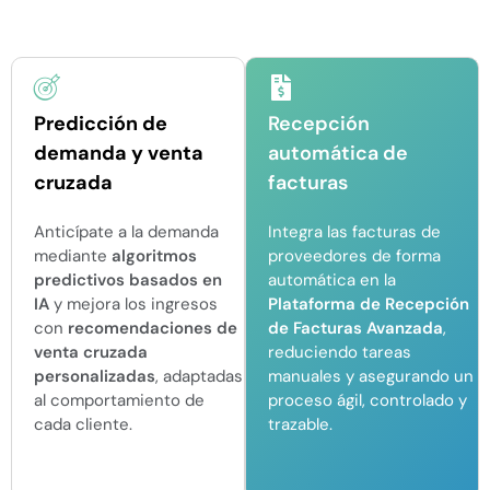
Predicción de
Recepción
demanda y venta
automática de
cruzada
facturas
Anticípate a la demanda
Integra las facturas de
mediante
algoritmos
proveedores de forma
predictivos basados en
automática en la
IA
y mejora los ingresos
Plataforma de Recepción
con
recomendaciones de
de Facturas Avanzada
,
venta cruzada
reduciendo tareas
personalizadas
, adaptadas
manuales y asegurando un
al comportamiento de
proceso ágil, controlado y
cada cliente.
trazable.