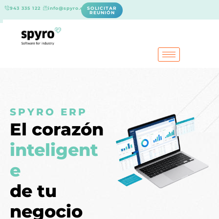
943 335 122
info@spyro.es
SOLICITAR
REUNIÓN
SPYRO ERP
El corazón
inteligent
e
de tu
negocio