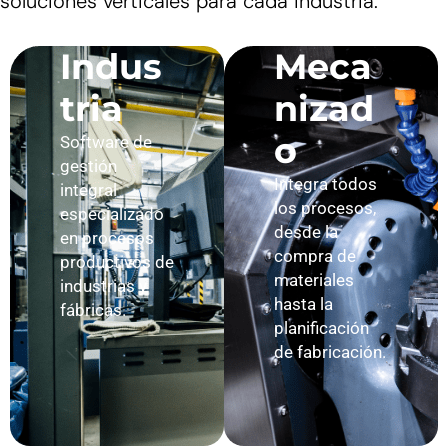
soluciones verticales para cada industria.
Indus
Meca
tria
nizad
o
Software de
gestión
Integra todos
integral
los procesos,
especializado
desde la
en procesos
compra de
productivos de
materiales
industrias y
hasta la
fábricas.
planificación
de fabricación.