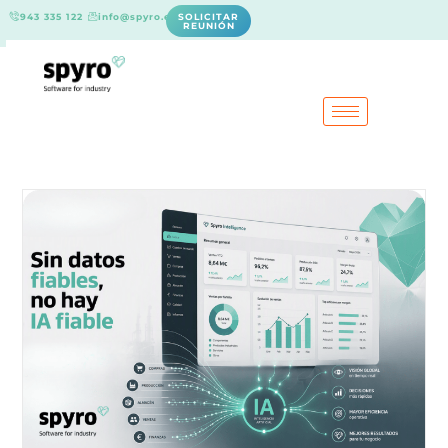
943 335 122
info@spyro.es
SOLICITAR
REUNIÓN