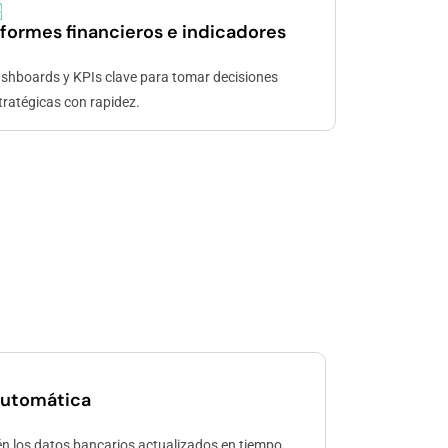
nformes financieros e indicadores
shboards y KPIs clave para tomar decisiones
tratégicas con rapidez.
automática
n los datos bancarios actualizados en tiempo