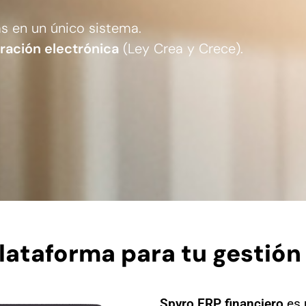
as en un único sistema.
ración electrónica
(Ley Crea y Crece).
lataforma para tu gestió
Spyro ERP financiero
es 