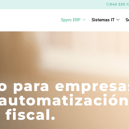
943 335 1
Spyro ERP
Sistemas IT
S
o para empresa
, automatización
fiscal.