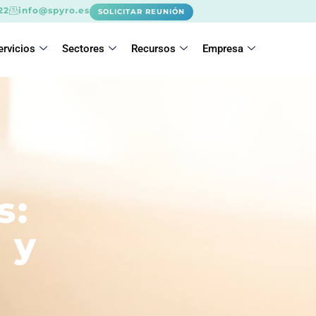
22
info@spyro.es
SOLICITAR REUNIÓN
ervicios
Sectores
Recursos
Empresa
s:
 y