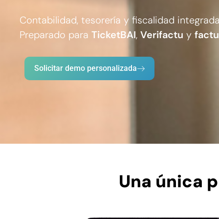
Contabilidad, tesorería y fiscalidad integrad
Preparado para
TicketBAI
,
Verifactu
y
factu
Solicitar demo personalizada
Una única p