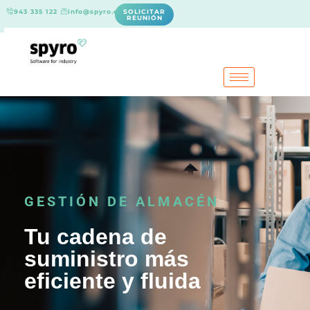
943 335 122
info@spyro.es
SOLICITAR
REUNIÓN
GESTIÓN DE ALMACÉN
Tu cadena de
suministro más
eficiente y fluida