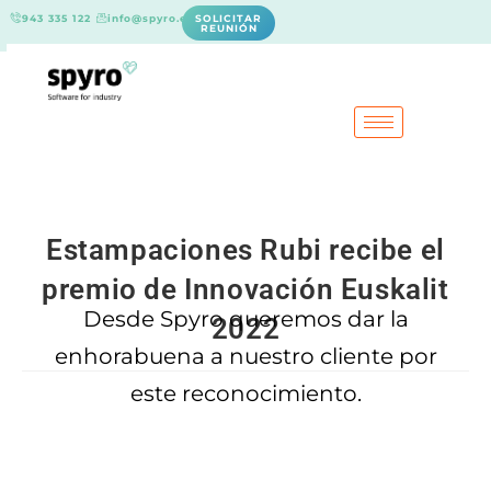
943 335 122
info@spyro.es
SOLICITAR
REUNIÓN
Estampaciones Rubi recibe el
premio de Innovación Euskalit
Desde Spyro queremos dar la
2022
enhorabuena a nuestro cliente por
este reconocimiento.