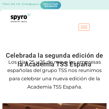
943 335 122
info@spyro.es
SOLICITAR
REUNIÓN
Celebrada la segunda edición de
Los días 25 y 26 de mayo las empresas
la Academia TSS España
españolas del grupo TSS nos reunimos
para celebrar una nueva edición de la
Academia TSS España.