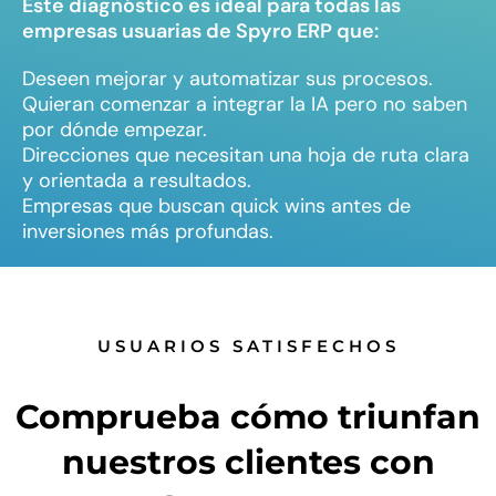
Este diagnóstico es ideal para todas las
empresas usuarias de Spyro ERP que:
Deseen mejorar y automatizar sus procesos.
Quieran comenzar a integrar la IA pero no saben
por dónde empezar.
Direcciones que necesitan una hoja de ruta clara
y orientada a resultados.
Empresas que buscan quick wins antes de
inversiones más profundas.
USUARIOS SATISFECHOS
Comprueba cómo triunfan
nuestros clientes con