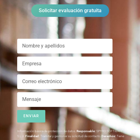
Solicitar evaluación gratuita
ENVIAR
Información básica de protección de datos.
Responsable:
SPYRO SOFTWARE,
S.L.U.
Finalidad:
Tramitar y gestionar su solicitud de contacto.
Derechos:
Tiene