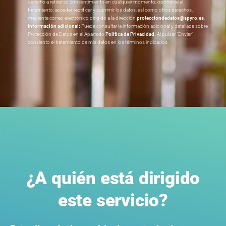
derecho a retirar su consentimiento en cualquier momento, oponerse al
tratamiento, acceder, rectificar y suprimir los datos, así como otros derechos,
mediante correo electrónico dirigido a la dirección
protecciondedatos@spyro.es
.
Información adicional:
Puede consultar la información adicional y detallada sobre
Protección de Datos en el Apartado
Política de Privacidad
.
Al pulsar “Enviar”
consiento el tratamiento de mis datos en los términos indicados.
¿A quién está dirigido
este servicio?