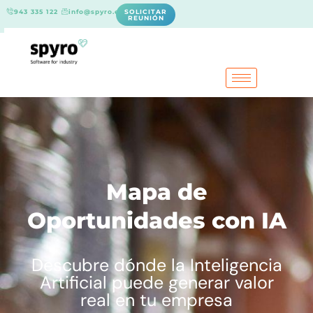
943 335 122
info@spyro.es
SOLICITAR
REUNIÓN
Mapa de
Oportunidades con IA
Descubre dónde la Inteligencia
Artificial puede generar valor
real en tu empresa