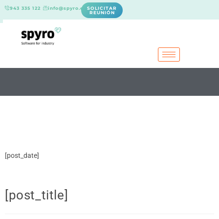
943 335 122
info@spyro.es
SOLICITAR
REUNIÓN
[post_date]
[post_title]