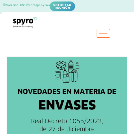
943 335 122
info@spyro.es
SOLICITAR
REUNIÓN