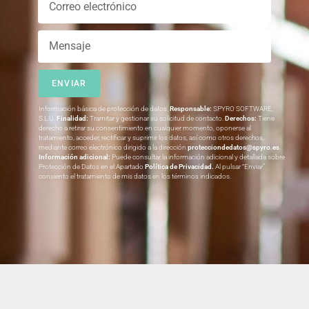
ENVIAR
Información básica de protección de datos.
Responsable:
SPYRO SOFTWARE,
S.L.U.
Finalidad:
Tramitar y gestionar su solicitud de contacto.
Derechos:
Tiene
derecho a retirar su consentimiento en cualquier momento, oponerse al
tratamiento, acceder, rectificar y suprimir los datos, así como otros derechos,
mediante correo electrónico dirigido a la dirección
protecciondedatos@spyro.es
.
Información adicional:
Puede consultar la información adicional y detallada sobre
Protección de Datos en el Apartado
Política de Privacidad
.
Al pulsar “Enviar”
consiento el tratamiento de mis datos en los términos indicados.