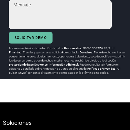
SOLICITAR DEMO
Información básica de protección de datos.
Responsable:
SPYRO SOFTWARE, S.L.U.
Finalidad:
Tramitar y gestionar su solicitud de contacto.
Derechos:
Tiene derecho a retirar su
consentimiento en cualquier momento, oponerse al tratamiento, acceder, rectificar y suprimir
los datos, así como otros derechos, mediante correo electrónico dirigido a la dirección
protecciondedatos@spyro.es
.
Información adicional:
Puede consultar la información
adicional y detallada sobre Protección de Datos en el Apartado
Política de Privacidad
.
Al
pulsar “Enviar” consiento el tratamiento de mis datos en los términos indicados.
Soluciones