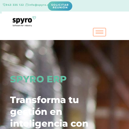
943 335 122
info@spyro.es
SOLICITAR
REUNIÓN
SPYRO ERP
Transforma tu
gestión en
inteligencia con