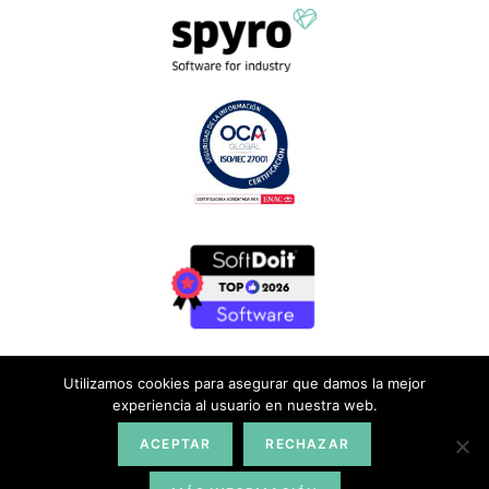
Utilizamos cookies para asegurar que damos la mejor
experiencia al usuario en nuestra web.
Aviso legal
|
Cookies
|
Privacidad
ACEPTAR
RECHAZAR
Calidad y Seguridad |
Ayudas y subvenciones