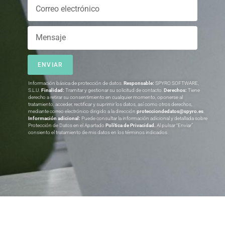
ENVIAR
Información básica de protección de datos.
Responsable:
SPYRO SOFTWARE,
S.L.U.
Finalidad:
Tramitar y gestionar su solicitud de contacto.
Derechos:
Tiene
derecho a retirar su consentimiento en cualquier momento, oponerse al
tratamiento, acceder, rectificar y suprimir los datos, así como otros derechos,
mediante correo electrónico dirigido a la dirección
protecciondedatos@spyro.es
.
Información adicional:
Puede consultar la información adicional y detallada sobre
Protección de Datos en el Apartado
Política de Privacidad
.
Al pulsar “Enviar”
consiento el tratamiento de mis datos en los términos indicados.