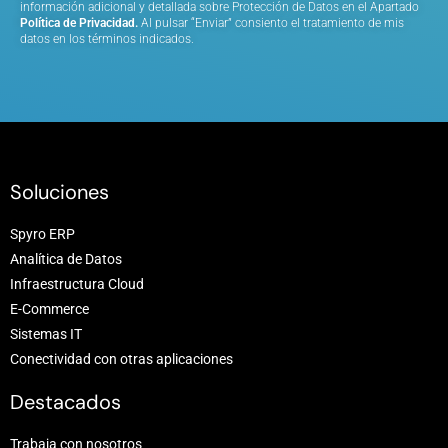
información adicional y detallada sobre Protección de Datos en el Apartado
Política de Privacidad
.
Al pulsar “Enviar” consiento el tratamiento de mis
datos en los términos indicados.
Soluciones
Spyro ERP
Analítica de Datos
Infraestructura Cloud
E-Commerce
Sistemas IT
Conectividad con otras aplicaciones
Destacados
Trabaja con nosotros