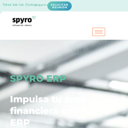
943 335 122
info@spyro.es
SOLICITAR
REUNIÓN
SPYRO ERP
Impulsa tu área
financiera con Spyro
ERP