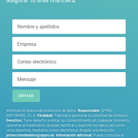
asegurar tu área financiera.
ENVIAR
Información básica de protección de datos.
Responsable:
SPYRO
SOFTWARE, S.L.U.
Finalidad:
Tramitar y gestionar su solicitud de contacto.
Derechos:
Tiene derecho a retirar su consentimiento en cualquier momento,
oponerse al tratamiento, acceder, rectificar y suprimir los datos, así como
otros derechos, mediante correo electrónico dirigido a la dirección
protecciondedatos@spyro.es
.
Información adicional:
Puede consultar la